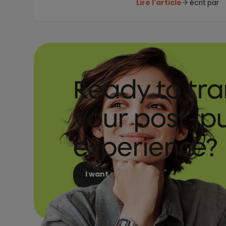
Lire l'article
écrit par
Ready to tr
your post-p
experience?
I want a demo