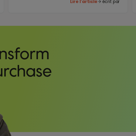
Lire l'article
écrit par
ansform
urchase