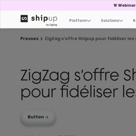
🚨 Webinar
Platform
Solutions
R
Presses
ZigZag s’offre Shipup pour fidéliser les 
ZigZag s’offre 
pour fidéliser le
Button