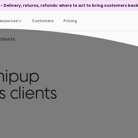
 - Delivery, returns, refunds: where to act to bring customers back
esources
Customers
Pricing
clients
Shipup
s clients