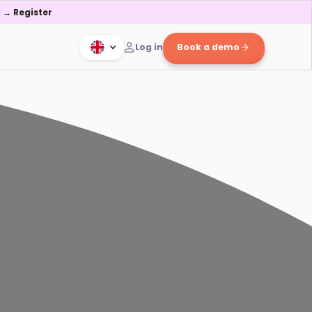
 → Register
Log in
Book a demo