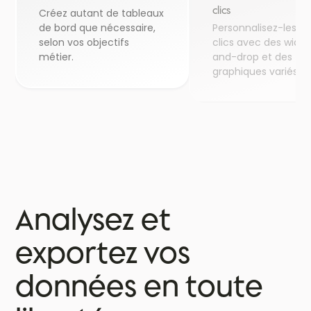
clics
Créez autant de tableaux
de bord que nécessaire,
Personnalisez-les e
selon vos objectifs
clics avec des widg
métier.
and-drop et des ty
graphiques variés.
Analysez et
exportez vos
données en toute